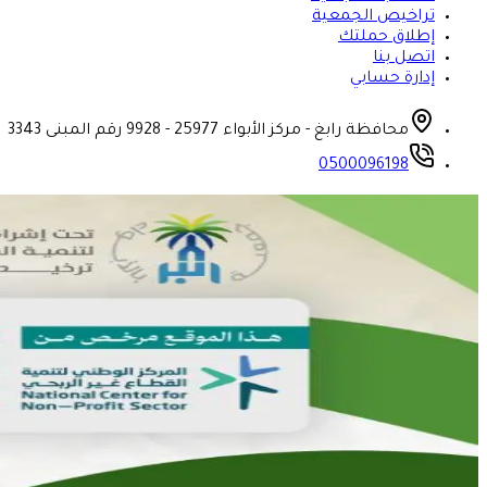
تراخيص الجمعية
إطلاق حملتك
اتصل بنا
إدارة حسابي
محافظة رابغ - مركز الأبواء 25977 - 9928 رقم المبنى 3343
0500096198