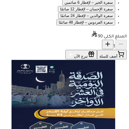
سفرة الخير – لإفطار 6 صائمين
سفرة الإحسان – لإفطار 12 صائمًا
سفرة الوالدين – لإفطار 24 صائمًا
سفرة الفردوس – لإفطار 48 صائمًا
المبلغ الكلي:
90
1
أضف للسلة
تبرع الآن