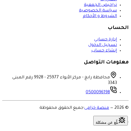
تراخيص الجمعية
سياسة الخصوصية
الشروط و الأحكام
الحساب
إدارة حسابي
تسجيل الدخول
إنشاء حساب
معلومات التواصل
محافظة رابغ - مركز الأبواء 25977 - 9928 رقم المبنى
3343
0500096198
©
2026
—
منصة خزامى
·
جميع الحقوق محفوظة
بلّغ عن مشكلة
·